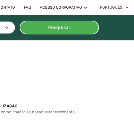
expand_more
ACESSO CORPORATIVO
CONTATO
FAQ
keyboard_arrow_down
Pesquisar
LIZAÇÃO
 como chegar ao nosso estabelecimento.