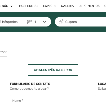
arrow_drop_down
E NÓS
HOSPEDE-SE
EXPLORE
GALERIA
DEPOIMENTOS
keyboard_arrow_down
2
hóspedes
1
Cupom
ormas
CHALES IPÊS DA SERRA
FORMULÁRIO DE CONTATO
LOCA
Como podemos te ajudar?
Saiba
Nome
*