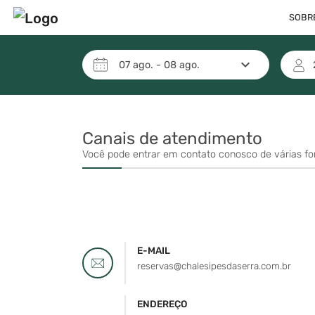
SOBR
keyboard_arrow_down
07
ago.
-
08
ago.
Canais de atendimento
Você pode entrar em contato conosco de várias f
E-MAIL
reservas@chalesipesdaserra.com.br
ENDEREÇO